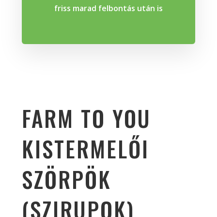
friss marad felbontás után is
FARM TO YOU
KISTERMELŐI
SZÖRPÖK
(SZIRUPOK)