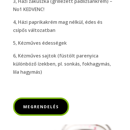
3, Házi zakuszka (grillezett padlizsánkrém) –
No1 KEDVENC!
4, Házi paprikakrém mag nélkül, édes és
csípős változatban
5, Kézműves édességek
6, Kézműves sajtok (füstölt parenyica
különböző ízekben, pl. sonkás, fokhagymás,
lila hagymás)
MEGRENDELÉS