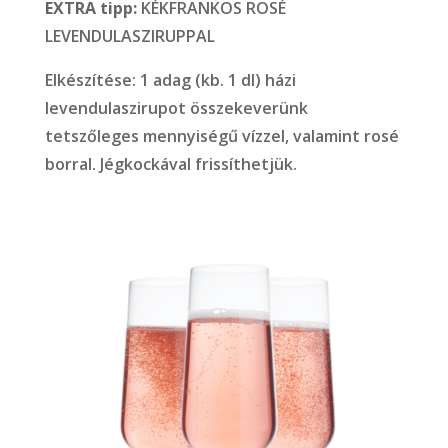
EXTRA tipp:
KÉKFRANKOS ROSÉ
LEVENDULASZIRUPPAL
Elkészítése: 1 adag (kb. 1 dl) házi
levendulaszirupot összekeverünk
tetszőleges mennyiségű vízzel, valamint rosé
borral. Jégkockával frissíthetjük.