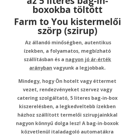
az 5 literes bag-in-
boxokba töltött
Farm to You kistermelői
szörp (szirup)
Az állandó minőségben, autentikus
ízekben, a folyamatos, megbízható
szállításban és a
nagyon jó ár-érték
arányban
vagyunk a legjobbak.
Mindegy, hogy Ön hotelt vagy éttermet
vezet, rendezvényeket szervez vagy
catering szolgáltató, 5 literes bag-in-box
kiszerelésben, a legkedveltebb ízekben
házhoz szállított termelői szirupjainkkal
nagyon könnyű dolga lesz! A bag-in-boxok
közvetlenül italadagoló automatákra