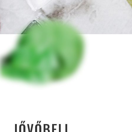
JŐVŐBELI