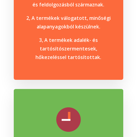
és feldolgozásból származnak.
2, A termékek válogatott, minőségi
alapanyagokból készülnek.
3, A termékek adalék- és
tartósítószermentesek,
hőkezeléssel tartósítottak.