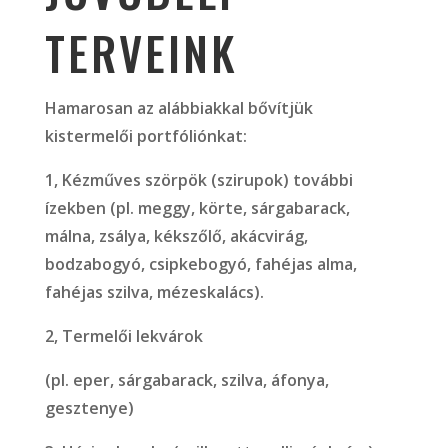
TERVEINK
Hamarosan az alábbiakkal bővítjük
kistermelői portfóliónkat:
1, Kézműves szörpök (szirupok) további
ízekben (pl. meggy, körte, sárgabarack,
málna, zsálya, kékszőlő, akácvirág,
bodzabogyó, csipkebogyó, fahéjas alma,
fahéjas szilva, mézeskalács).
2, Termelői lekvárok
(pl. eper, sárgabarack, szilva, áfonya,
gesztenye)