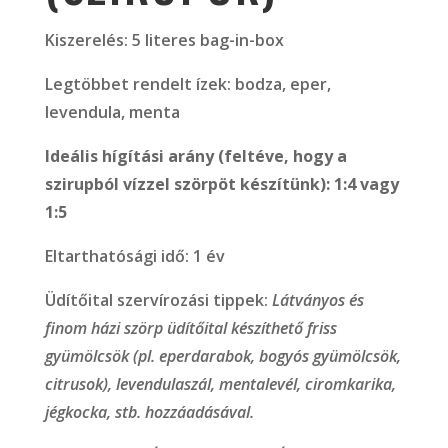
Kiszerelés: 5 literes bag-in-box
Legtöbbet rendelt ízek: bodza, eper,
levendula, menta
Ideális hígítási arány (feltéve, hogy a
szirupból vízzel szörpöt készítünk): 1:4 vagy
1:5
Eltarthatósági idő: 1 év
Üdítőital szervírozási tippek:
Látványos és
finom házi szörp üdítőital készíthető friss
gyümölcsök (pl. eperdarabok, bogyós gyümölcsök,
citrusok), levendulaszál, mentalevél, ciromkarika,
jégkocka, stb. hozzáadásával.